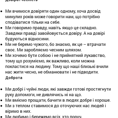
Ми вчимося довіряти один одному, хоча досвід
минулих років може говорити нам, що потрібно
сподіватися тільки на себе.
Ми говоримо правду, навіть якщо це складно.
Завдяки правді завойовується довіру. А на довірі
будуються відносини.
Ми не беремо чужого, бо знаємо, як це – втрачати
своє. Ми заробляємо чесним шляхом.
Ми хочемо бути собою і не прийнятний лукавство,
тому що розуміємо, як важливо, коли можна
покластися на людину. Тому що наші близькі вчили
нас жити чесно, не обманювати і не підводити.
Доброта
Ми добрі і чуйні люди, які завжди готові простягнути
руку допомоги, не дивлячись ні на що.
Ми вміємо прощати, бачити в людях добре і хороше.
Ми з теплом ставимося до оточуючих нас людей і
віримо в них.
Ми любимо і бережемо всіх, хто поруч.