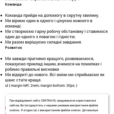
Команда
Команда прийде на допомогу в скрутну хвилину.
Ми віримо один в одного і цінуємо кожного в
команді.
Ми створюємо гарну робочу обстановку і ставимося
один до одного з повагою і гідністю.
Ми разом вирішуємо складні завдання.
Розвиток
Ми завжди прагнемо кращого, розвиваємося,
показуємо приклад іншим, вчимося на помилках і
робимо правильні висновки
Ми відкриті до нового. Всі зміни ми сприймаємо як
шанс стати краще.
ul { margin-left: 2rem; margin-bottom: 30px; }
←
Децентралізація повноважень
При відвідуванні сайту CENTRAVIS, продовжуючи користуватися
сайтом, Ви погоджуєтесь з нашими умовами використання файлів
→
Порушення норм, законів та правил
cookies. Я згоден (а) з використанням файлів cookies. Детальніше: