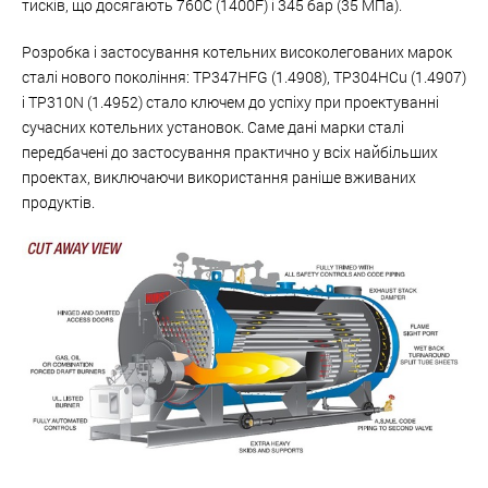
тисків, що досягають 760С (1400F) і 345 бар (35 МПа).
Розробка і застосування котельних високолегованих марок
сталі нового покоління: TP347HFG (1.4908), TP304HCu (1.4907)
і TP310N (1.4952) стало ключем до успіху при проектуванні
сучасних котельних установок. Саме дані марки сталі
передбачені до застосування практично у всіх найбільших
проектах, виключаючи використання раніше вживаних
продуктів.