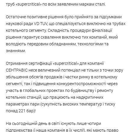
труб «supercritical» по всім заявленим маркам сталі.
Остаточне позитивне рішення було прийнято за підсумками
наукової ради VD TUV, що спеціалізується виключно на трубах
котельного сегменту. Складність процедури фіналізації
рішення гарантує схвалення виключно тих компаній, який
володіють передовим обладнанням, технологіями та
знаннями.
Отримання сертифікації «supercritical» для компанії
СЕНТРАВІС несе величезний потенціал не тільки з точки зору
збільшення обсягів продажів і частки ринку в котельному
сегменті, так і підвищення конкурентоспроможності через
участь в глобальних проектах по будівництву і ремонту
котельних станцій, що працюють на надкритичних
параметрах пари (сукупність високих температур і тиску
понад 221 бар)!
На сьогоднішній день в світі існують лише чотири
підприємства (і наша компанія в їх числі!), які мають право