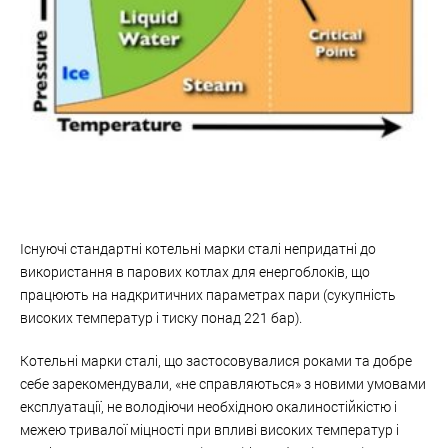
Існуючі стандартні котельні марки сталі непридатні до
використання в парових котлах для енергоблоків, що
працюють на надкритичних параметрах пари (сукупність
високих температур і тиску понад 221 бар).
Котельні марки сталі, що застосовувалися роками та добре
себе зарекомендували, «не справляються» з новими умовами
експлуатації, не володіючи необхідною окалиностійкістю і
межею тривалої міцності при впливі високих температур і