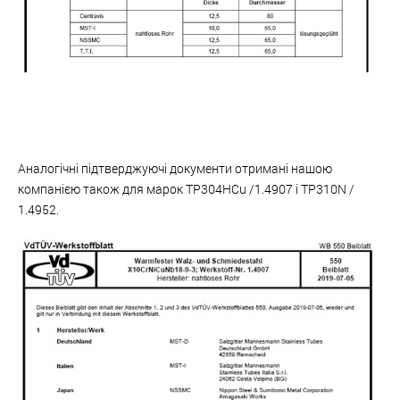
Аналогічні підтверджуючі документи отримані нашою
компанією також для марок TP304HCu /1.4907 і TP310N /
1.4952.