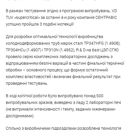
В рамках тестування згідно з програмою випробувань, VD
TUV «supercritical» за останні 4-и року компанія СЕНТРАВІС
успішно пройшла 3 подібні інспекції!
Для розробки оптимальної технології виробництва
холоднодеформованих труб марок сталі TP347HFG (1.4908),
TP304HCu (1.4907) і TP310N (1.4952), R & D на базі ЦЗЛ СПЮ
провело серію комплексних лабораторних досліджень з
відпрацюванням безлічі варіацій в частині фінальної термічної
обробки – основного процесу, що формує остаточний
комплекс властивостей і визначає фінальний результат при
проведенні тестувань.
В ході копіткої роботи було випробувано понад 500
випробувальних зразків, виведено з ладу 2 лабораторні печі
(не витримали інтенсивності і темпу, заданих інженерами-
дослідниками).
Спільно з виробничими підрозділами розроблена технологія