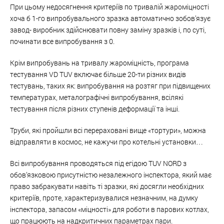
При цьому недосягнення критеріїв по тривалій жароміцності
хоча б 1-го випробувального зразка автоматично зобов’язує
завод- виробник здійснювати повну заміну зразків і, по суті,
починати все випробування з 0.
Крім випробувань на тривалу жароміцність, програма
тестування VD TUV включає більше 20-ти різних видів
тестувань, таких як: випробування на розтяг при підвищених
температурах, металографічні випробування, всілякі
тестування після різних ступенів деформації та інші.
Труби, які пройшли всі перераховані вище «тортури», можна
відправляти в космос, не кажучи про котельні установки…
Всі випробування проводяться під егідою TUV NORD з
обов’язковою присутністю незалежного інспектора, який має
право забракувати навіть ті зразки, які досягли необхідних
критеріїв, проте, характеризувалися незначним, на думку
інспектора, запасом «міцності» для роботи в парових котлах,
що працюють на надкритичних параметрах пари.