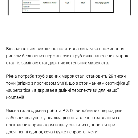
Відзначається виключно позитивна динаміка споживання
ринком безшовних нержавіючих труб вищенаведених марок
сталі із заміною стандартних котельних марок сталі.
Річна потреба труб з даних марок сталі становить 29 тисяч
тонн (згідно з прогнозом SMR), що з отриманням сертифікації
«supercritical» відкриває відмінні перспективи для нашої
компанії!
Якісна і злагоджена робота R & D і виробничих підрозділів
забезпечила успіх у реалізації поставленого завдання і є
прекрасним прикладом поділу спільних цінностей при
досягненні єдиної, хоча і дуже непростої мети!