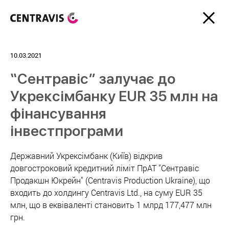
10.03.2021
“Сентравіс” залучає до
Укрексімбанку EUR 35 млн на
фінансування
інвестпрограми
Державний Укрексімбанк (Київ) відкрив
довгостроковий кредитний ліміт ПрАТ "Сентравіс
Продакшн Юкрейн" (Centravis Production Ukraine), що
входить до холдингу Centravis Ltd., на суму EUR 35
млн, що в еквіваленті становить 1 млрд 177,477 млн
грн.