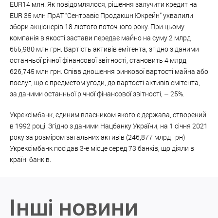
EUR14 млн. Як повідомлялося, рішення залучити кредит на
EUR 35 млн ПрАТ “Сентравіс Продакшн Юкрейн” ухвалили
збори акціонерів 18 лютого поточного року. При цьому
компанія в якості застави передає майно на суму 2 млрд
655,980 млн грн. Вартість активів емітента, згідно з даними
останньої річної фінансової звітності, становить 4 млрд
626,745 млн грн. Співвідношення ринкової вартості майна або
послуг, що є предметом угоди, до вартості активів емітента,
за даними останньої річної фінансової звітності, – 25%.
Укрексімбанк, єдиним власником якого є держава, створений
в 1992 році. Згідно з даними Нацбанку України, на 1 січня 2021
року за розміром загальних активів (246,877 млрд грн)
Укрексімбанк посідав 3-е місце серед 73 банків, що діяли в
країні банків.
Інші новини