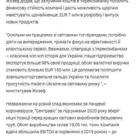
Жозеф додав, що залучення коштів в Укрексімбанку посилить
фінансову стійкість компанії і дасть можливість щорічно
інвестувати, щонайменше, EUR 7 млн в розробку і випуск
нових продуктів.
“Оскільки ми працюємо зі світовими топ-брендами, потрібно
діяти на випередження, тримати фокус на ефективності й
клієнтському сервісі. Вважаємо, співпраця з Укрексімбанком
– класична win-win історія для України. Наше підприємство
експортує більше 98% своєї продукції, обсяг валютної виручки
становить близько EUR 150 млн. Це допомагає поліпшити
зовнішньоторговельне сальдо України та посилити
присутність made in Ukraine на світовому ринку “, –
констатував Жозеф.
Незважаючи на різкий спад економіки за пандемії
коронавіруса, “Сентравіс” за підсумками 2020 року зберіг
міцні позиції серед кращих світових виробників безшовних
труб. Обсяг виробництва склав 19,05 тис. тонн. Компанія
вдвічі збільшила EBITDA в порівнянні з 2019 роком – до