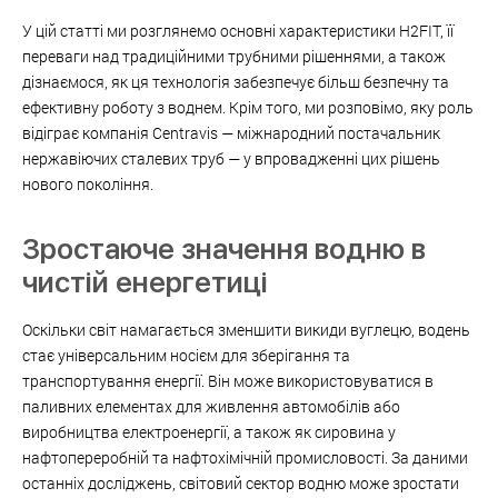
У цій статті ми розглянемо основні характеристики H2FIT, її
переваги над традиційними трубними рішеннями, а також
дізнаємося, як ця технологія забезпечує більш безпечну та
ефективну роботу з воднем. Крім того, ми розповімо, яку роль
відіграє компанія Centravis — міжнародний постачальник
нержавіючих сталевих труб — у впровадженні цих рішень
нового покоління.
Зростаюче значення водню в
чистій енергетиці
Оскільки світ намагається зменшити викиди вуглецю, водень
стає універсальним носієм для зберігання та
транспортування енергії. Він може використовуватися в
паливних елементах для живлення автомобілів або
виробництва електроенергії, а також як сировина у
нафтопереробній та нафтохімічній промисловості. За даними
останніх досліджень, світовий сектор водню може зростати