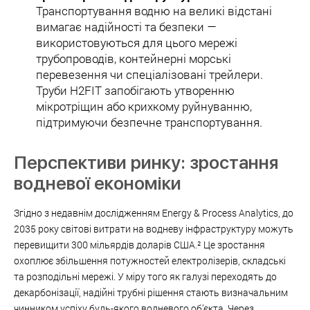
Транспортування водню на великі відстані
вимагає надійності та безпеки —
використовуються для цього мережі
трубопроводів, контейнерні морські
перевезення чи спеціалізовані трейлери.
Труби H2FIT запобігають утворенню
мікротріщин або крихкому руйнуванню,
підтримуючи безпечне транспортування.
Перспективи ринку: зростання
водневої економіки
Згідно з недавнім дослідженням Energy & Process Analytics, до
2035 року світові витрати на водневу інфраструктуру можуть
перевищити 300 мільярдів доларів США.² Це зростання
охоплює збільшення потужностей електролізерів, складські
та розподільні мережі. У міру того як галузі переходять до
декарбонізації, надійні трубні рішення стають визначальним
чинником успіху будь-якого водневого об’єкта. Через