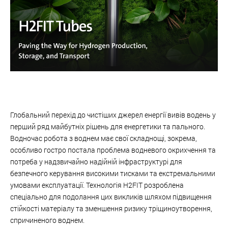
Глобальний перехід до чистіших джерел енергії вивів водень у
перший ряд майбутніх рішень для енергетики та пального.
Водночас робота з воднем має свої складнощі, зокрема,
особливо гостро постала проблема водневого окрихчення та
потреба у надзвичайно надійній інфраструктурі для
безпечного керування високими тисками та екстремальними
умовами експлуатації. Технологія H2FIT розроблена
спеціально для подолання цих викликів шляхом підвищення
стійкості матеріалу та зменшення ризику тріщиноутворення,
спричиненого воднем.