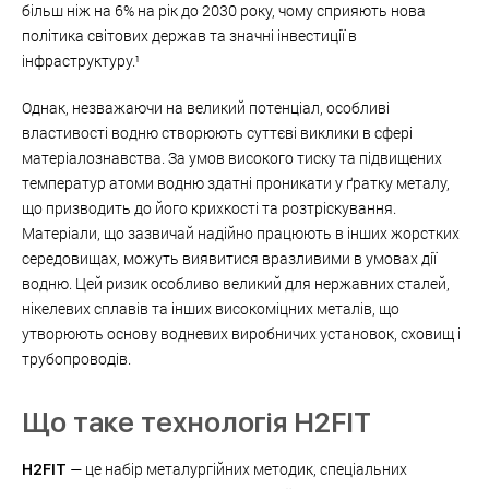
більш ніж на 6% на рік до 2030 року, чому сприяють нова
політика світових держав та значні інвестиції в
інфраструктуру.¹
Однак, незважаючи на великий потенціал, особливі
властивості водню створюють суттєві виклики в сфері
матеріалознавства. За умов високого тиску та підвищених
температур атоми водню здатні проникати у ґратку металу,
що призводить до його крихкості та розтріскування.
Матеріали, що зазвичай надійно працюють в інших жорстких
середовищах, можуть виявитися вразливими в умовах дії
водню. Цей ризик особливо великий для нержавних сталей,
нікелевих сплавів та інших високоміцних металів, що
утворюють основу водневих виробничих установок, сховищ і
трубопроводів.
Що таке технологія H2FIT
— це набір металургійних методик, спеціальних
H2FIT