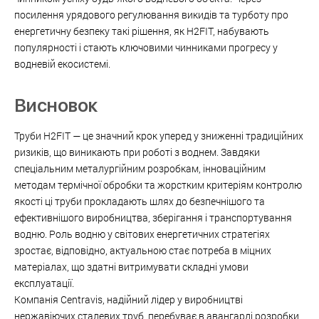
посилення урядового регулювання викидів та турботу про
енергетичну безпеку такі рішення, як H2FIT, набувають
популярності і стають ключовими чинниками прогресу у
водневій екосистемі.
Висновок
Труби H2FIT — це значний крок уперед у зниженні традиційних
ризиків, що виникають при роботі з воднем. Завдяки
спеціальним металургійним розробкам, інноваційним
методам термічної обробки та жорстким критеріям контролю
якості ці труби прокладають шлях до безпечнішого та
ефективнішого виробництва, зберігання і транспортування
водню. Роль водню у світових енергетичних стратегіях
зростає, відповідно, актуальною стає потреба в міцних
матеріалах, що здатні витримувати складні умови
експлуатації.
Компанія Centravis, надійний лідер у виробництві
нержавіючих сталевих труб, перебуває в авангарді розробки