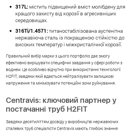
317L:
містить підвищений вміст молібдену для
кращого захисту від корозії в агресивніших
середовищах.
316Ti/1.4571:
титаностабілізована аустенітна
нержавіюча сталь із покращеною стійкістю до
високих температур і міжкристалічної корозії.
Правильний вибір марки з цього портфоліо дає змогу
ефективно вирішувати специфічні завдання у сфері роботи з
воднем. Це особливо відчутно при використанні технгології
H2FIT, завдяки якій вдається нейтралізувати залишкові
напруження та мінімізувати потенційні зони руйнування.
Centravis: ключовий партнер у
постачанні труб H2FIT
Завдяки десятиліттям досвіду у виробництві нержавіючих
сталевих труб спеціалісти Centravis мають глибокі знання