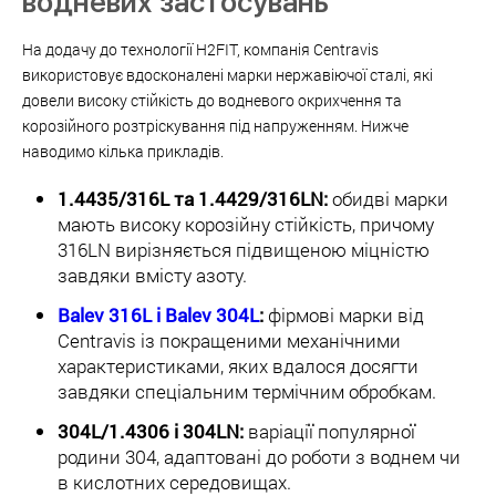
водневих застосувань
На додачу до технології H2FIT, компанія Centravis
використовує вдосконалені марки нержавіючої сталі, які
довели високу стійкість до водневого окрихчення та
корозійного розтріскування під напруженням. Нижче
наводимо кілька прикладів.
1.4435/316L та 1.4429/316LN:
обидві марки
мають високу корозійну стійкість, причому
316LN вирізняється підвищеною міцністю
завдяки вмісту азоту.
Balev 316L і Balev 304L
:
фірмові марки від
Centravis із покращеними механічними
характеристиками, яких вдалося досягти
завдяки спеціальним термічним обробкам.
304L/1.4306 і 304LN:
варіації популярної
родини 304, адаптовані до роботи з воднем чи
в кислотних середовищах.