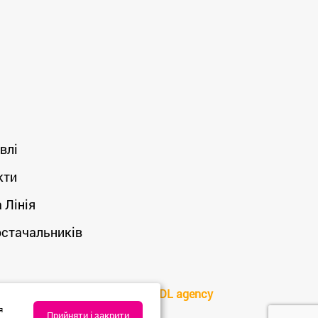
влі
кти
 Лінія
остачальників
Created by
DL agency
я
Прийняти і закрити