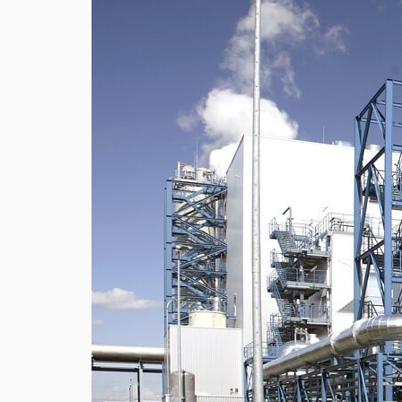
H2FIT.
Використання цих технологій дозвол
продуктів у
середовищі водню (виробництво, збе
додаткову
перевагу у вигляді зниження ваги кі
Кінцевий споживач продукції отриму
те, що ця
технологія призводить до зменшення
викидів
вуглекислого газу.
Використовуючи труби H2FIT, наші к
продукції, а й,
що важливіше, вони стають частино
нашу планету
чистішою та безпечнішою.
Шукаєте рішення з нержавіючої ста
Сентравіс
допоможе вам зробити правильний 