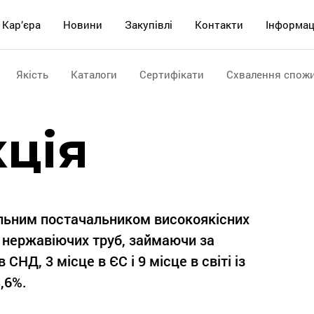
Кар’єра
Новини
Закупівлі
Контакти
Інформац
Якість
Каталоги
Сертифікати
Схвалення спожи
ція
альним постачальником високоякісних
 нержавіючих труб, займаючи за
СНД, 3 місце в ЄС і 9 місце в світі із
,6%.