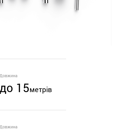
Довжина
до 15
метрів
Довжина