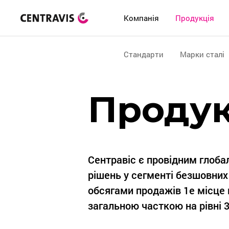
Компанія
Продукція
Стандарти
Марки сталі
Продук
Сентравіс є провідним глоб
рішень у сегменті безшовних
обсягами продажів 1е місце в 
загальною часткою на рівні 3