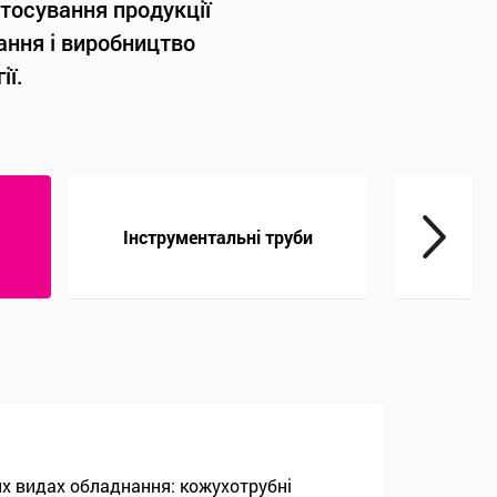
тосування продукції
ання і виробництво
ії.
Інструментальні труби
Ко
х видах обладнання: кожухотрубні
в гідравлічних і пневматичних
озволяють виробляти «легку»
 в загальному машинобудуванні.
загального призначення можуть