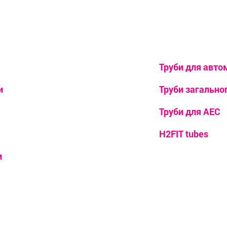
Труби для авто
и
Труби загально
Труби для АЕС
H2FIT tubes
и