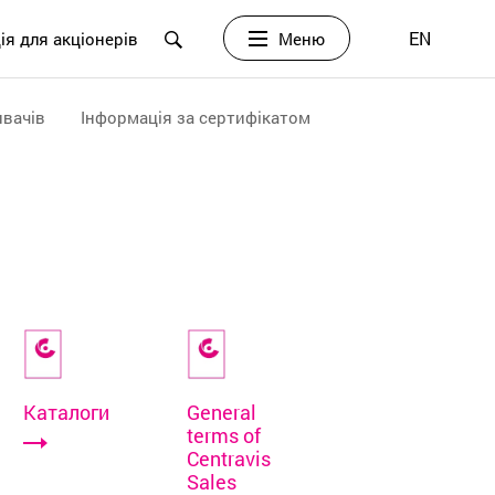
EN
Меню
ія для акціонерів
вачів
Інформація за сертифікатом
Каталоги
General
terms of
Centravis
Sales