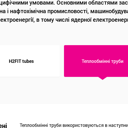
цифічними умовами. Основними областями зас
на і нафтохімічна промисловості, машинобудув
ектроенергії, в тому числі ядерної електроенерг
H2FIT tubes
Теплообмінні труби
галузі генерації теплової
ені
око
у
ня
олишнє середовище та пропонує рішення
Теплообмінні труби використовуються в наступни
Інструментальні труби широко використовуються 
Процеси крекінгу на нафтопереробних заводах д
Труби для мехобработки широко застосовуються
У підводних середовищах труби і трубопроводи 