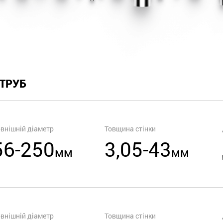
 ТРУБ
внішній діаметр
Товщина стінки
56-250
3,05-43
мм
мм
внішній діаметр
Товщина стінки