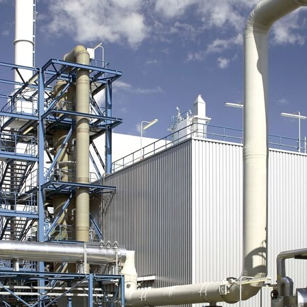
яє не тільки оптимізувати термін служби
рігання та використання), а й дає розробнику
нцевого продукту.
є великі економічні вигоди. Однак найголовніше
 обсягів виробництва сталі і, отже, зменшення
лієнти можуть не тільки гарантувати якість
ю глобального процесу, який дозволяє зробити
лі для застосування у водневому середовищі?
вибір.