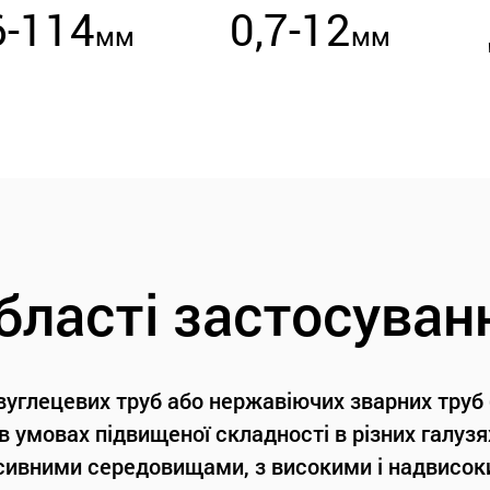
6-114
0,7-12
мм
мм
бласті застосуван
 вуглецевих труб або нержавіючих зварних труб
 умовах підвищеної складності в різних галузя
сивними середовищами, з високими і надвисо