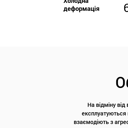
Холодна
деформація
О
На відміну від
експлуатуються в
взаємодіють з агре