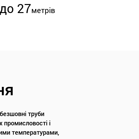
до 27
метрів
ня
 безшовні труби
х промисловості і
кими температурами,