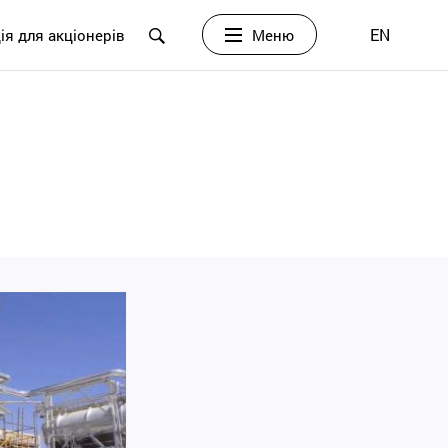
EN
Меню
ія для акціонерів