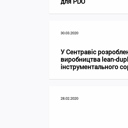
для PDO
30.03.2020
У Сентравіс розробле
виробництва lean-dupl
інструментального с
28.02.2020